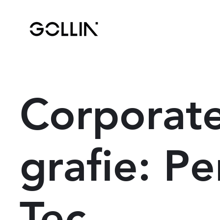
Corporat
grafie: P
Tec