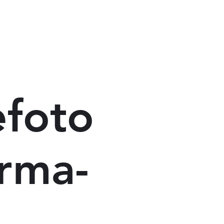
efoto
erma-